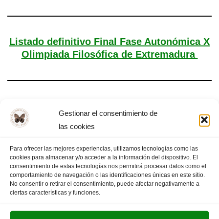
Listado definitivo Final Fase Autonómica X
Olimpiada Filosófica de Extremadura
Final Autonómica de la X OFEX
Gestionar el consentimiento de
las cookies
Para ofrecer las mejores experiencias, utilizamos tecnologías como las
cookies para almacenar y/o acceder a la información del dispositivo. El
«
PÁGINA
1
2
3
4
5
…
PÁGINA
consentimiento de estas tecnologías nos permitirá procesar datos como el
comportamiento de navegación o las identificaciones únicas en este sitio.
ANTERIOR
13
SIGUIENTE
»
No consentir o retirar el consentimiento, puede afectar negativamente a
ciertas características y funciones.