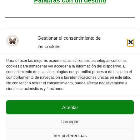
Palabras con un destino
EL LUGAR DE LA FILOSOFÍA
Gestionar el consentimiento de
las cookies
Para ofrecer las mejores experiencias, utilizamos tecnologías como las
cookies para almacenar y/o acceder a la información del dispositivo. El
«
PÁGINA
1
…
3
4
5
PÁGINA
consentimiento de estas tecnologías nos permitirá procesar datos como el
comportamiento de navegación o las identificaciones únicas en este sitio.
ANTERIOR
6
7
SIGUIENTE
»
No consentir o retirar el consentimiento, puede afectar negativamente a
ciertas características y funciones.
Aceptar
POLITICA DE PRIVACIDAD
AVISO LEGAL
Denegar
SUS DATOS SEGUROS
Ver preferencias