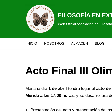
Saltar
FILOSOFÍA EN E
al
Web Oficial Asociación de Filóso
contenido
INICIO
NOSOTROS
ALMACEN
BLOG
Acto Final III Ol
Mañana día
1 de abril
tendrá lugar el
acto de 
Mérida
a las 17:00 horas
, y se desarrollará d
Presentación del acto y presentación de l