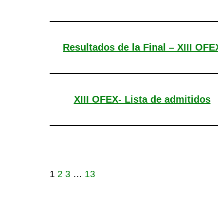
Resultados de la Final – XIII OFE
XIII OFEX- Lista de admitidos
1
2
3
…
13