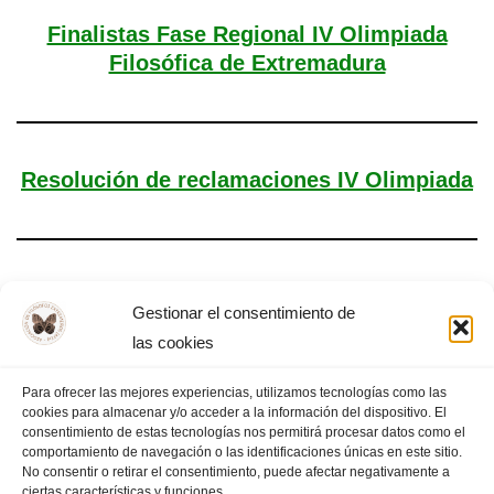
Finalistas Fase Regional IV Olimpiada
Filosófica de Extremadura
Resolución de reclamaciones IV Olimpiada
Admitidos y excluidos IV Olimpiada
Gestionar el consentimiento de
las cookies
Para ofrecer las mejores experiencias, utilizamos tecnologías como las
cookies para almacenar y/o acceder a la información del dispositivo. El
«
PÁGINA
1
…
7
8
9
10
PÁGINA
consentimiento de estas tecnologías nos permitirá procesar datos como el
comportamiento de navegación o las identificaciones únicas en este sitio.
ANTERIOR
11
…
13
SIGUIENTE
»
No consentir o retirar el consentimiento, puede afectar negativamente a
ciertas características y funciones.