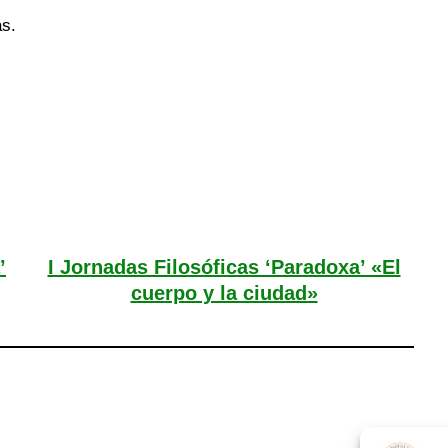
as.
’
I Jornadas Filosóficas ‘Paradoxa’ «El
cuerpo y la ciudad»