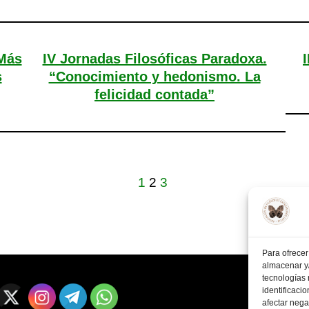
«Más
IV Jornadas Filosóficas Paradoxa.
s
“Conocimiento y hedonismo. La
felicidad contada”
1
2
3
Para ofrecer
almacenar y/
tecnologías
identificaci
afectar nega