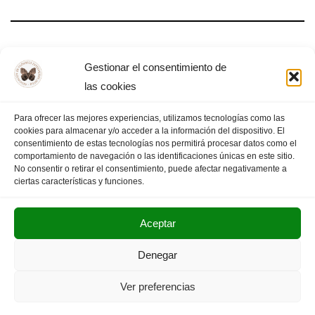
Día Mundial de la Filosofía – Almendralejo,
Gestionar el consentimiento de
2025
las cookies
Para ofrecer las mejores experiencias, utilizamos tecnologías como las
cookies para almacenar y/o acceder a la información del dispositivo. El
consentimiento de estas tecnologías nos permitirá procesar datos como el
comportamiento de navegación o las identificaciones únicas en este sitio.
1
2
3
…
13
PÁGINA SIGUIENTE
»
No consentir o retirar el consentimiento, puede afectar negativamente a
ciertas características y funciones.
Aceptar
POLITICA DE PRIVACIDAD
AVISO LEGAL
Denegar
SUS DATOS SEGUROS
Ver preferencias
Copyright © 2025. Olimpiada Filosófica Extremadura.