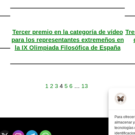
Tercer premio en la categoría de vídeo
Tre
para los representantes extremeños en
la IX Olimpiada Filosófica de España
1
2
3
4
5
6
…
13
Para ofrecer
almacenar y/
tecnologías
identificaci