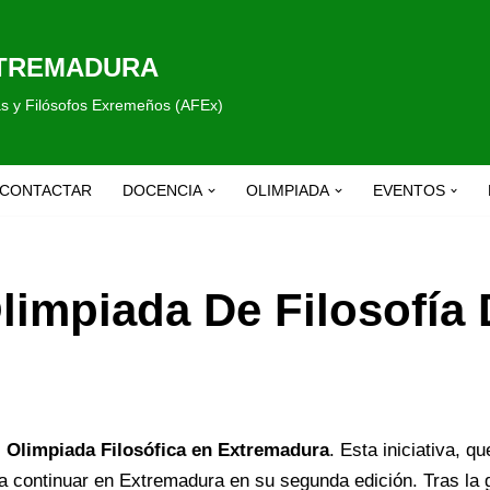
XTREMADURA
fas y Filósofos Exremeños (AFEx)
CONTACTAR
DOCENCIA
OLIMPIADA
EVENTOS
Olimpiada De Filosofía
I Olimpiada Filosófica en Extremadura
. Esta iniciativa, 
a continuar en Extremadura en su segunda edición. Tras la g