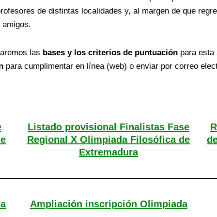
ofesores de distintas localidades y, al margen de que regr
s amigos.
icaremos las
bases y los criterios de puntuación
para esta 
n
para cumplimentar en línea (web) o enviar por correo elect
e
Listado provisional Finalistas Fase
R
de
Regional X Olimpiada Filosófica de
de
Extremadura
da
Ampliación inscripción Olimpiada