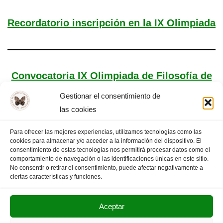
Recordatorio inscripción en la IX Olimpiada
Convocatoria IX Olimpiada de Filosofía de
Extremadura
Gestionar el consentimiento de
las cookies
Para ofrecer las mejores experiencias, utilizamos tecnologías como las
cookies para almacenar y/o acceder a la información del dispositivo. El
«
PÁGINA
1
…
3
4
5
6
7
PÁGINA
consentimiento de estas tecnologías nos permitirá procesar datos como el
comportamiento de navegación o las identificaciones únicas en este sitio.
ANTERIOR
…
13
SIGUIENTE
»
No consentir o retirar el consentimiento, puede afectar negativamente a
ciertas características y funciones.
Aceptar