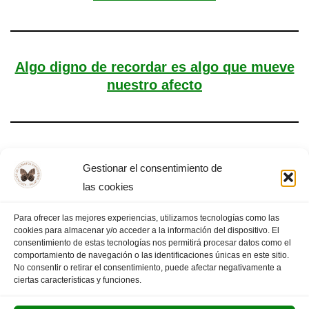
Algo digno de recordar es algo que mueve
nuestro afecto
El positivismo y la ley de los tres estados
Gestionar el consentimiento de
las cookies
Para ofrecer las mejores experiencias, utilizamos tecnologías como las
cookies para almacenar y/o acceder a la información del dispositivo. El
«
PÁGINA
1
2
3
4
5
PÁGINA
consentimiento de estas tecnologías nos permitirá procesar datos como el
comportamiento de navegación o las identificaciones únicas en este sitio.
ANTERIOR
6
7
SIGUIENTE
»
No consentir o retirar el consentimiento, puede afectar negativamente a
ciertas características y funciones.