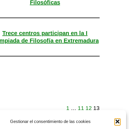
Filosóficas
Trece centros participan en la I
mpiada de Filosofía en Extremadura
1
…
11
12
13
Gestionar el consentimiento de las cookies