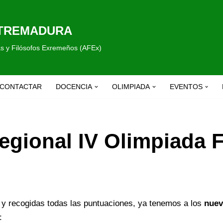
XTREMADURA
fas y Filósofos Exremeños (AFEx)
CONTACTAR
DOCENCIA
OLIMPIADA
EVENTOS
egional IV Olimpiada F
al y recogidas todas las puntuaciones, ya tenemos a los
nuev
: