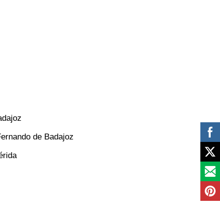
adajoz
 Fernando de Badajoz
érida