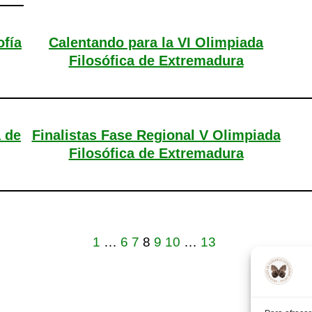
ofía
Calentando para la VI Olimpiada
Filosófica de Extremadura
a de
Finalistas Fase Regional V Olimpiada
Filosófica de Extremadura
1
…
6
7
8
9
10
…
13