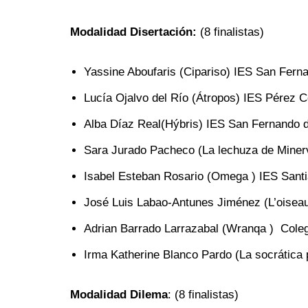
Modalidad Disertación:
(8 finalistas)
Yassine Aboufaris (Cipariso) IES San Fern
Lucía Ojalvo del Río (Átropos) IES Pérez
Alba Díaz Real(Hýbris) IES San Fernando 
Sara Jurado Pacheco (La lechuza de Miner
Isabel Esteban Rosario (Omega ) IES Santi
José Luis Labao-Antunes Jiménez (L’oisea
Adrian Barrado Larrazabal (Wranqa ) Cole
Irma Katherine Blanco Pardo (La socrática
Modalidad Dilema
: (8 finalistas)