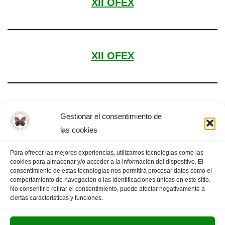
XII OFEX
XII OFEX
XII Olimpiada Filosófica de Extremadura
Gestionar el consentimiento de
las cookies
Para ofrecer las mejores experiencias, utilizamos tecnologías como las
cookies para almacenar y/o acceder a la información del dispositivo. El
«
PÁGINA
1
2
3
4
…
PÁGINA
consentimiento de estas tecnologías nos permitirá procesar datos como el
comportamiento de navegación o las identificaciones únicas en este sitio.
ANTERIOR
13
SIGUIENTE
»
No consentir o retirar el consentimiento, puede afectar negativamente a
ciertas características y funciones.