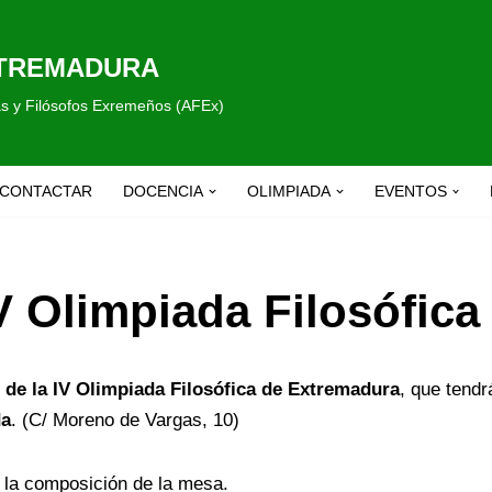
XTREMADURA
fas y Filósofos Exremeños (AFEx)
CONTACTAR
DOCENCIA
OLIMPIADA
EVENTOS
V Olimpiada Filosófic
al de la IV Olimpiada Filosófica de Extremadura
, que tendr
da
. (C/ Moreno de Vargas, 10)
e la composición de la mesa.