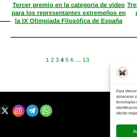
Tercer premio en la categoría de vídeo
Tre
para los representantes extremeños en
la IX Olimpiada Filosófica de España
1
2
3
4
5
6
…
13
Para ofrecer
almacenar y/
tecnologías
identificaci
afectar nega
A