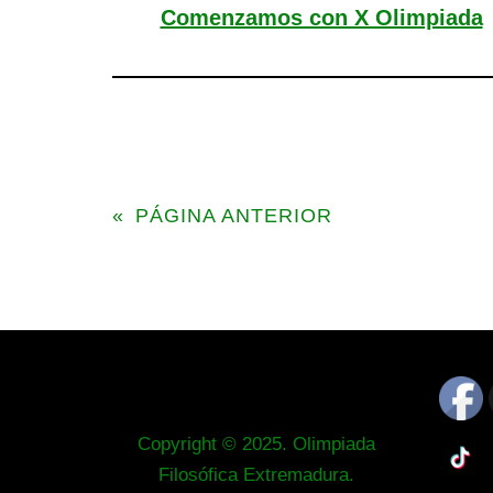
Comenzamos con X Olimpiada
«
PÁGINA ANTERIOR
Copyright © 2025. Olimpiada
Filosófica Extremadura.