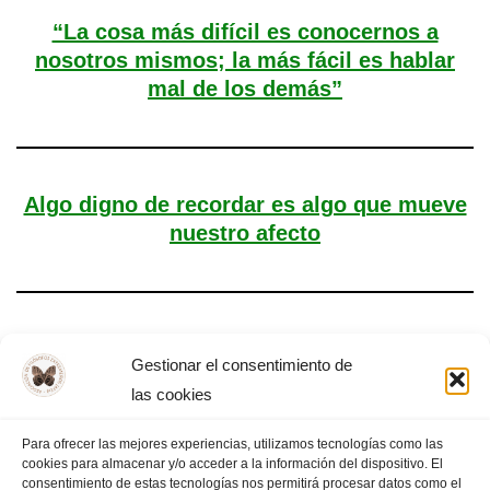
“La cosa más difícil es conocernos a
nosotros mismos; la más fácil es hablar
mal de los demás”
Algo digno de recordar es algo que mueve
nuestro afecto
El positivismo y la ley de los tres estados
Gestionar el consentimiento de
las cookies
Para ofrecer las mejores experiencias, utilizamos tecnologías como las
cookies para almacenar y/o acceder a la información del dispositivo. El
«
PÁGINA
1
2
3
4
5
PÁGINA
consentimiento de estas tecnologías nos permitirá procesar datos como el