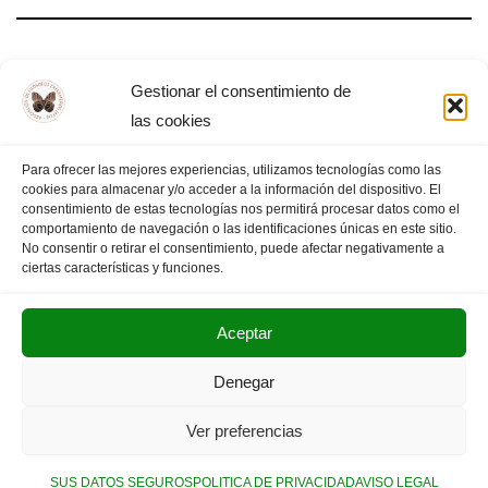
#SalvemoslaFilosofía
Gestionar el consentimiento de
las cookies
Para ofrecer las mejores experiencias, utilizamos tecnologías como las
cookies para almacenar y/o acceder a la información del dispositivo. El
«
PÁGINA
1
2
3
4
PÁGINA
consentimiento de estas tecnologías nos permitirá procesar datos como el
comportamiento de navegación o las identificaciones únicas en este sitio.
ANTERIOR
5
SIGUIENTE
»
No consentir o retirar el consentimiento, puede afectar negativamente a
ciertas características y funciones.
Aceptar
POLITICA DE PRIVACIDAD
AVISO LEGAL
Denegar
SUS DATOS SEGUROS
Ver preferencias
Copyright © 2025. Olimpiada Filosófica Extremadura.
SUS DATOS SEGUROS
POLITICA DE PRIVACIDAD
AVISO LEGAL