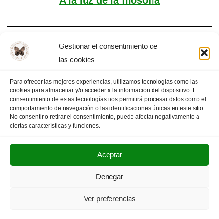
A la luz de la filosofía
Gestionar el consentimiento de
Triste alegría
las cookies
Para ofrecer las mejores experiencias, utilizamos tecnologías como las
cookies para almacenar y/o acceder a la información del dispositivo. El
consentimiento de estas tecnologías nos permitirá procesar datos como el
comportamiento de navegación o las identificaciones únicas en este sitio.
1
2
3
…
7
PÁGINA SIGUIENTE
»
No consentir o retirar el consentimiento, puede afectar negativamente a
ciertas características y funciones.
Aceptar
POLITICA DE PRIVACIDAD
AVISO LEGAL
Denegar
SUS DATOS SEGUROS
Ver preferencias
Copyright © 2025. Olimpiada Filosófica Extremadura.