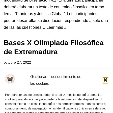
modalidad de Disertación 4.1) El alumnado participante
deberá elaborar un texto de contenido filosófico en torno
tema “Fronteras y Justicia Global”. Los participantes
podrán desarrollar su disertación respondiendo a solo una
de las las cuestiones…
Leer más »
Bases X Olimpiada Filosófica
de Extremadura
octubre 27, 2022
Bases X Olimpiada Filosófica de Extremadura Objetivos
Gestionar el consentimiento de
de la actividad: Participación y modalidades (Se advierte
las cookies
de la posibilidad de cambios en las fechas establecidas,
siempre en función de las directrices de la organización de
Para ofrecer las mejores experiencias, utilizamos tecnologías como las
cookies para almacenar y/o acceder a la información del dispositivo. El
la X Olimpiada Filosófica de España.…
Leer más »
consentimiento de estas tecnologías nos permitirá procesar datos como el
comportamiento de navegación o las identificaciones únicas en este sitio.