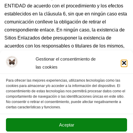
ENTIDAD de acuerdo con el procedimiento y los efectos
establecidos en la cláusula 6, sin que en ningún caso esta
comunicación conlleve la obligación de retirar el
correspondiente enlace. En ningún caso, la existencia de
Sitios Enlazados debe presuponer la existencia de
acuerdos con los responsables o titulares de los mismos,
ni la recomendación, promoción o identificación de LA
Gestionar el consentimiento de
ENTIDAD con las manifestaciones, contenidos o servicios
las cookies
proveídas. «
Filosofía en Extremadura
» no conoce los
contenidos y servicios de los Sitios Enlazados y por tanto
Para ofrecer las mejores experiencias, utilizamos tecnologías como las
no se hace responsable por los daños producidos por la
cookies para almacenar y/o acceder a la información del dispositivo. El
consentimiento de estas tecnologías nos permitirá procesar datos como el
ilicitud, calidad, desactualización, indisponibilidad, error e
comportamiento de navegación o las identificaciones únicas en este sitio.
inutilidad de los contenidos y/o servicios de los Sitios
No consentir o retirar el consentimiento, puede afectar negativamente a
ciertas características y funciones.
Enlazados ni por cualquier otro daño que no sea
directamente imputable a LA ENTIDAD.
Aceptar