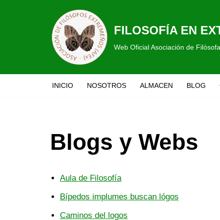
Saltar
FILOSOFÍA EN E
al
Web Oficial Asociación de Filóso
contenido
INICIO
NOSOTROS
ALMACEN
BLOG
Blogs y Webs
Aula de Filosofía
Bípedos implumes buscan lógos
Caminos del log
os