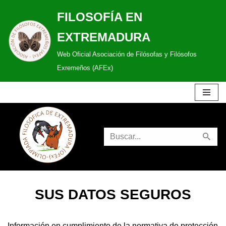
FILOSOFÍA EN
Saltar
EXTREMADURA
al
Web Oficial Asociación de Filósofas y Filósofos
contenido
Exremeños (AFEx)
SUS DATOS SEGUROS
Información en cumplimiento de la normativa de protección