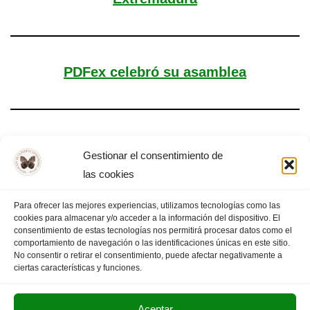
PDFex celebró su asamblea
Asamblea General PDFex (noviembre 2014)
Gestionar el consentimiento de
las cookies
Para ofrecer las mejores experiencias, utilizamos tecnologías como las
cookies para almacenar y/o acceder a la información del dispositivo. El
consentimiento de estas tecnologías nos permitirá procesar datos como el
«
PÁGINA
1
2
3
4
PÁGINA
comportamiento de navegación o las identificaciones únicas en este sitio.
ANTERIOR
5
SIGUIENTE
»
No consentir o retirar el consentimiento, puede afectar negativamente a
ciertas características y funciones.
Aceptar