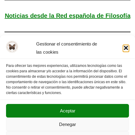
Noticias desde la Red española de Filosofía
Gestionar el consentimiento de
IU se compromete a defender la Filosofía
las cookies
Para ofrecer las mejores experiencias, utilizamos tecnologías como las
cookies para almacenar y/o acceder a la información del dispositivo. El
consentimiento de estas tecnologías nos permitirá procesar datos como el
comportamiento de navegación o las identificaciones únicas en este sitio.
«
PÁGINA ANTERIOR
1
…
3
4
5
No consentir o retirar el consentimiento, puede afectar negativamente a
ciertas características y funciones.
Aceptar
POLITICA DE PRIVACIDAD
AVISO LEGAL
Denegar
SUS DATOS SEGUROS