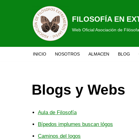
Saltar
FILOSOFÍA EN E
al
Web Oficial Asociación de Filóso
contenido
INICIO
NOSOTROS
ALMACEN
BLOG
Blogs y Webs
Aula de Filosofía
Bípedos implumes buscan lógos
Caminos del log
os