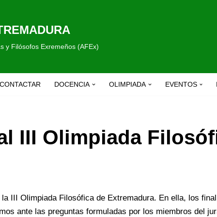
XTREMADURA
fas y Filósofos Exremeños (AFEx)
CONTACTAR
DOCENCIA
OLIMPIADA
EVENTOS
l III Olimpiada Filosóf
la III Olimpiada Filosófica de Extremadura. En ella, los fina
smos ante las preguntas formuladas por los miembros del ju