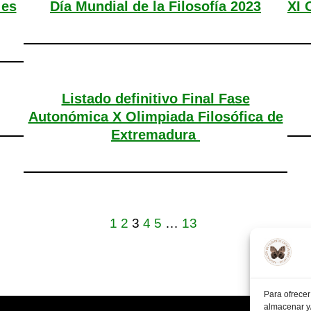
 es
Día Mundial de la Filosofía 2023
XI 
Listado definitivo Final Fase
Autonómica X Olimpiada Filosófica de
Extremadura
1
2
3
4
5
…
13
Para ofrecer
almacenar y/