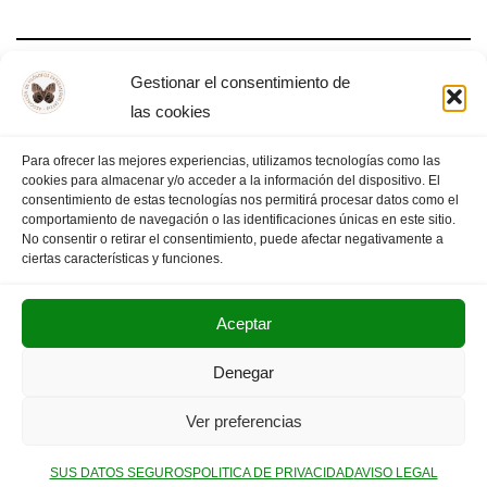
Gestionar el consentimiento de
Asamblea General AFEX
las cookies
Para ofrecer las mejores experiencias, utilizamos tecnologías como las
cookies para almacenar y/o acceder a la información del dispositivo. El
consentimiento de estas tecnologías nos permitirá procesar datos como el
comportamiento de navegación o las identificaciones únicas en este sitio.
1
2
3
4
PÁGINA SIGUIENTE
»
No consentir o retirar el consentimiento, puede afectar negativamente a
ciertas características y funciones.
Aceptar
POLITICA DE PRIVACIDAD
AVISO LEGAL
Denegar
SUS DATOS SEGUROS
Ver preferencias
Copyright © 2025. Olimpiada Filosófica Extremadura.
SUS DATOS SEGUROS
POLITICA DE PRIVACIDAD
AVISO LEGAL
Neve
| Funciona gracias a
WordPress