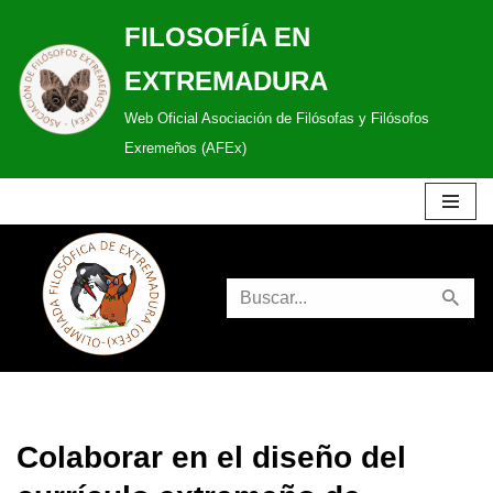
FILOSOFÍA EN
Saltar
EXTREMADURA
al
Web Oficial Asociación de Filósofas y Filósofos
contenido
Exremeños (AFEx)
Colaborar en el diseño del