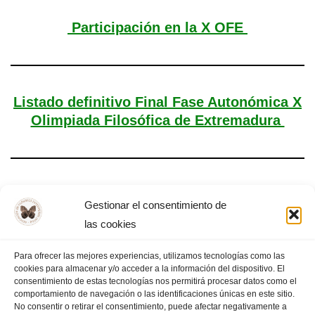
Participación en la X OFE
Listado definitivo Final Fase Autonómica X
Olimpiada Filosófica de Extremadura
Final Autonómica de la X OFEX
Gestionar el consentimiento de
las cookies
Para ofrecer las mejores experiencias, utilizamos tecnologías como las
cookies para almacenar y/o acceder a la información del dispositivo. El
«
PÁGINA
1
2
3
4
5
…
PÁGINA
consentimiento de estas tecnologías nos permitirá procesar datos como el
comportamiento de navegación o las identificaciones únicas en este sitio.
ANTERIOR
13
SIGUIENTE
»
No consentir o retirar el consentimiento, puede afectar negativamente a