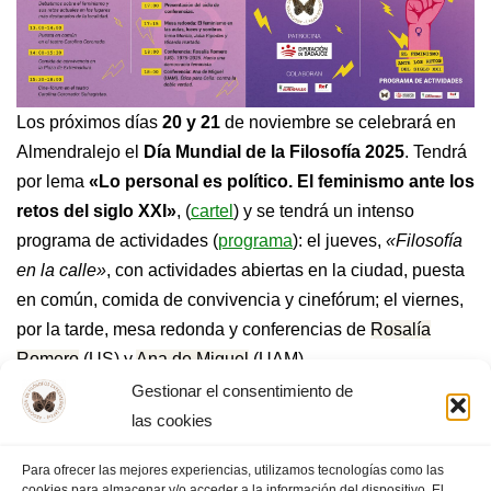
Los próximos días
20 y 21
de noviembre se celebrará en
Almendralejo el
Día Mundial de la Filosofía 2025
. Tendrá
por lema
«Lo personal es político. El feminismo ante los
retos del siglo XXI»
, (
cartel
) y se tendrá un intenso
programa de actividades (
programa
): el jueves,
«Filosofía
en la calle»
, con actividades abiertas en la ciudad, puesta
en común, comida de convivencia y cinefórum; el viernes,
por la tarde, mesa redonda y conferencias de
Rosalía
Romero
(US) y
Ana de Miguel
(UAM).
Gestionar el consentimiento de
las cookies
Organiza la actividad la AFEX (Asociación de Filósofos
Extremeños), con el patrocinio de la Diputación de
Para ofrecer las mejores experiencias, utilizamos tecnologías como las
Badajoz y la colaboración del Ayuntamiento de
cookies para almacenar y/o acceder a la información del dispositivo. El