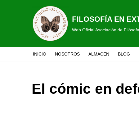
Saltar
FILOSOFÍA EN E
al
Web Oficial Asociación de Filóso
contenido
INICIO
NOSOTROS
ALMACEN
BLOG
El cómic en def