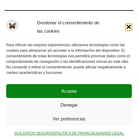
Gestionar el consentimiento de
Triste alegría
las cookies
Para ofrecer las mejores experiencias, utilizamos tecnologías como las
cookies para almacenar y/o acceder a la información del dispositivo. El
consentimiento de estas tecnologías nos permitirá procesar datos como el
comportamiento de navegación o las identificaciones únicas en este sitio.
1
2
3
…
7
PÁGINA SIGUIENTE
»
No consentir o retirar el consentimiento, puede afectar negativamente a
ciertas características y funciones.
Aceptar
POLITICA DE PRIVACIDAD
AVISO LEGAL
Denegar
SUS DATOS SEGUROS
Ver preferencias
Copyright © 2025. Olimpiada Filosófica Extremadura.
SUS DATOS SEGUROS
POLITICA DE PRIVACIDAD
AVISO LEGAL
Neve
| Funciona gracias a
WordPress