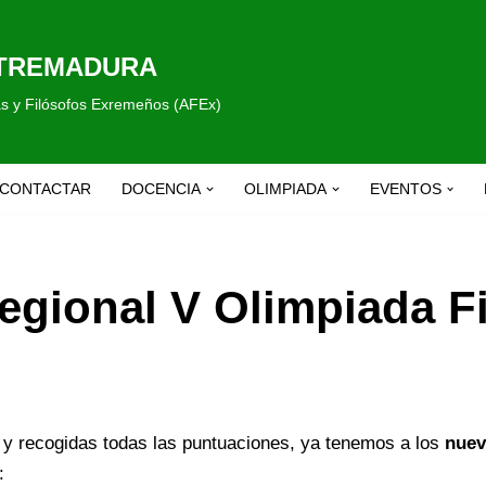
XTREMADURA
fas y Filósofos Exremeños (AFEx)
CONTACTAR
DOCENCIA
OLIMPIADA
EVENTOS
Regional V Olimpiada F
al y recogidas todas las puntuaciones, ya tenemos a los
nuev
: