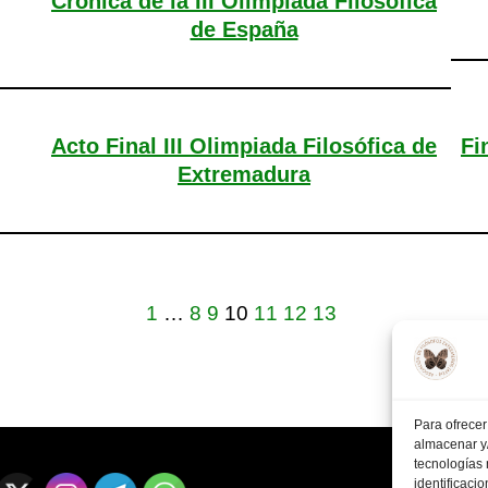
Crónica de la III Olimpiada Filosófica
de España
Acto Final III Olimpiada Filosófica de
Fi
Extremadura
1
…
8
9
10
11
12
13
Para ofrecer
almacenar y/
tecnologías
identificaci