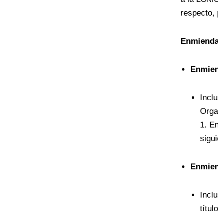
respecto,
Enmiendas
Enmien
Incl
Orga
1. E
sigu
Enmien
Incl
títul