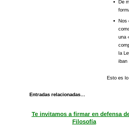
De m
form
Nos 
com
una 
comp
la L
iban
Esto es lo
Entradas relacionadas…
Te invitamos a firmar en defensa de
Filosofía