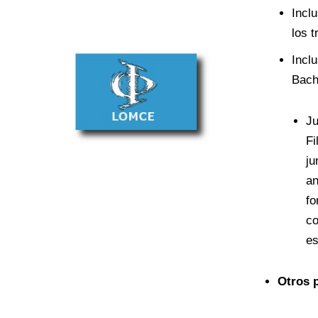
Incl
los 
Incl
Bachi
Ju
Fi
ju
an
fo
co
es
Otros 