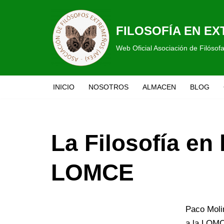
Saltar
FILOSOFÍA EN E
al
Web Oficial Asociación de Filóso
contenido
INICIO
NOSOTROS
ALMACEN
BLOG
La Filosofía en
LOMCE
Paco Moli
a la LOMC