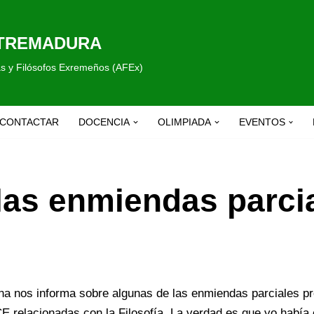
XTREMADURA
fas y Filósofos Exremeños (AFEx)
CONTACTAR
DOCENCIA
OLIMPIADA
EVENTOS
 las enmiendas parcia
na nos informa sobre algunas de las enmiendas parciales pre
E relacionadas con la Filosofía. La verdad es que yo había