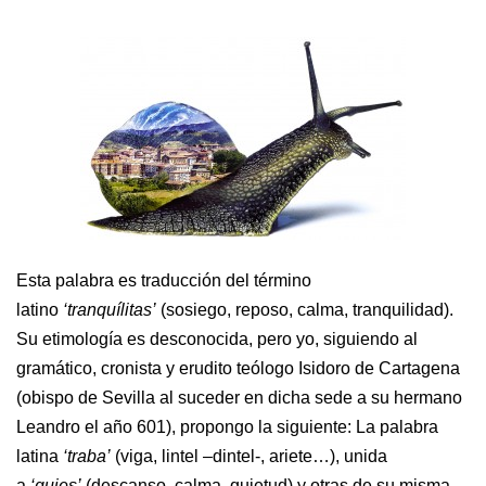
Esta palabra es traducción del término
latino
‘tranquílitas’
(sosiego, reposo, calma, tranquilidad).
Su etimología es desconocida, pero yo, siguiendo al
gramático, cronista y erudito teólogo Isidoro de Cartagena
(obispo de Sevilla al suceder en dicha sede a su hermano
Leandro el año 601), propongo la siguiente: La palabra
latina
‘traba’
(viga, lintel –dintel-, ariete…), unida
a
‘quies’
(descanso, calma, quietud) y otras de su misma