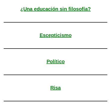
¿Una educación sin filosofía?
Escepticismo
Político
Risa