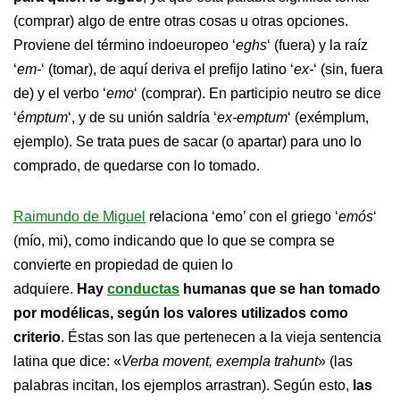
(comprar) algo de entre otras cosas u otras opciones.
Proviene del término indoeuropeo ‘
eghs
‘ (fuera) y la raíz
‘
em-
‘ (tomar), de aquí deriva el prefijo latino ‘
ex-
‘ (sin, fuera
de) y el verbo ‘
emo
‘ (comprar). En participio neutro se dice
‘
émptum
‘, y de su unión saldría ‘
ex-emptum
‘ (exémplum,
ejemplo). Se trata pues de sacar (o apartar) para uno lo
comprado, de quedarse con lo tomado.
Raimundo de Miguel
relaciona ‘emo’ con el griego ‘
emós
‘
(mío, mi), como indicando que lo que se compra se
convierte en propiedad de quien lo
adquiere.
Hay
conductas
humanas que se han tomado
por modélicas, según los valores utilizados como
criterio
. Éstas son las que pertenecen a la vieja sentencia
latina que dice: «
Verba movent, exempla trahunt
» (las
palabras incitan, los ejemplos arrastran). Según esto,
las