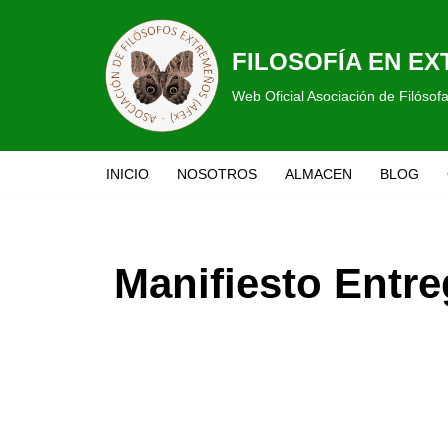
Saltar
FILOSOFÍA EN E
al
Web Oficial Asociación de Filóso
contenido
INICIO
NOSOTROS
ALMACEN
BLOG
Manifiesto Entr