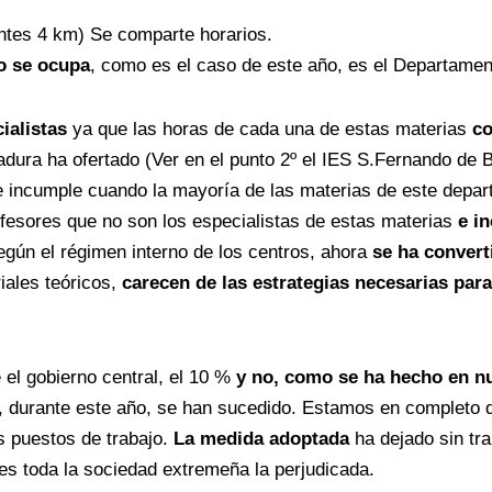
antes 4 km) Se comparte horarios.
no se ocupa
, como es el caso de este año, es el Departame
ialistas
ya que las horas de cada una de estas materias
co
ura ha ofertado (Ver en el punto 2º el IES S.Fernando de B
 incumple cuando la mayoría de las materias de este depa
rofesores que no son los especialistas de estas materias
e i
gún el régimen interno de los centros, ahora
se ha conver
iales teóricos,
carecen de las estrategias necesarias para
l gobierno central, el 10 %
y no, como se ha hecho en 
e, durante este año, se han sucedido. Estamos en completo
 puestos de trabajo.
La medida adoptada
ha dejado sin tr
 es toda la sociedad extremeña la perjudicada.