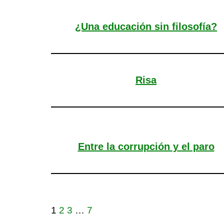
¿Una educación sin filosofía?
Risa
Entre la corrupción y el paro
1
2
3
…
7