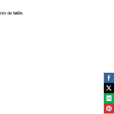
ento de
latín
.