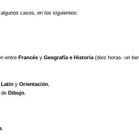
 algunos casos, en los siguientes:
en entre
Francés
y
Geografía e Historia
(diez horas- un tie
e
Latín
y
Orientación
,
o de
Dibujo
.
a
.