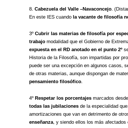
8.
Cabezuela del Valle –Navaconcejo
. (Dist
En este IES cuando
la vacante de filosofía 
3º
Cubrir las materias de filosofía por espec
trabajo
modalidad que el Gobierno de Extremad
expuesta en el RD anotado en el punto 2º
se
Historia de la Filosofía, son impartidas por p
puede ser una excepción en algunos casos, se
de otras materias, aunque dispongan de mater
pensamiento filosófico
.
4º
Respetar los porcentajes
marcados desde e
todas las jubilaciones
de la especialidad qu
amortizaciones que van en detrimento de otros
enseñanza
, y siendo ellos los más afectados