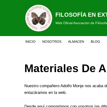
Saltar
FILOSOFÍA EN E
al
Web Oficial Asociación de Filóso
contenido
INICIO
NOSOTROS
ALMACEN
BLOG
Materiales De 
Nuestro compañero Adolfo Monje nos acaba de 
enlazáramos en la web.
Desde aquí compartimos con vosotros las dife