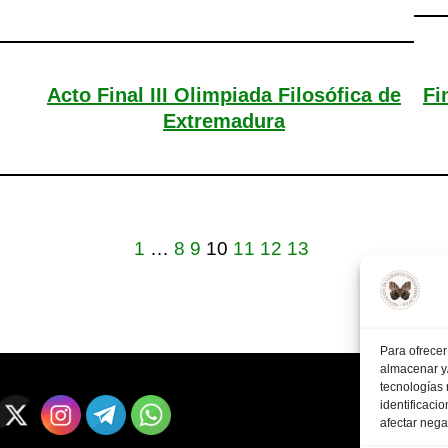
Acto Final III Olimpiada Filosófica de
Fi
Extremadura
1
…
8
9
10
11
12
13
Para ofrecer
almacenar y/
tecnologías
identificaci
afectar nega