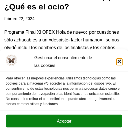
¿Qué es el ocio?
febrero 22, 2024
Programa Final XI OFEX Hola de nuevo: por cuestiones
sólo achacables a un «despiste- factor humano» , se nos
olvidó incluir los nombres de los finalistas y los centros
educativos . En el siguiente enlace de abajo (=»Relación
Gestionar el consentimiento de
de finalistas»)…
Leer más »
las cookies
Para ofrecer las mejores experiencias, utilizamos tecnologías como las
cookies para almacenar y/o acceder a la información del dispositivo. El
consentimiento de estas tecnologías nos permitirá procesar datos como el
« Anterior
1
2
3
4
5
…
36
comportamiento de navegación o las identificaciones únicas en este sitio.
No consentir o retirar el consentimiento, puede afectar negativamente a
Siguiente »
ciertas características y funciones.
Aceptar