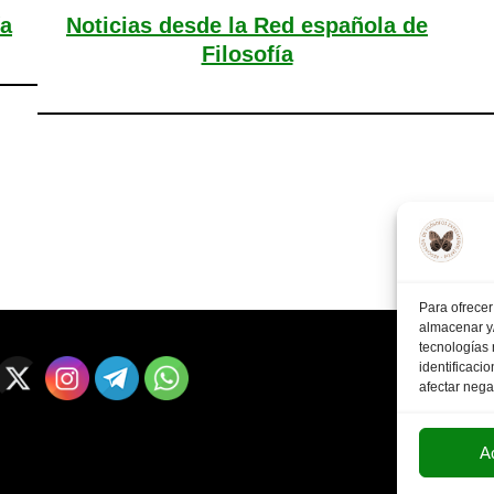
ía
Noticias desde la Red española de
Filosofía
Para ofrecer
almacenar y/
tecnologías
identificaci
afectar nega
A