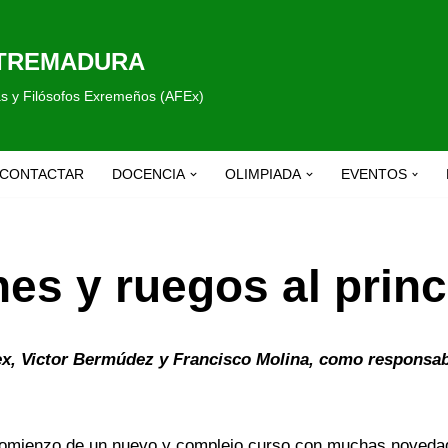
XTREMADURA
fas y Filósofos Exremeños (AFEx)
CONTACTAR
DOCENCIA
OLIMPIADA
EVENTOS
s y ruegos al princi
x, Victor Bermúdez y Francisco Molina, como responsable
omienzo de un nuevo y complejo curso con muchas novedad