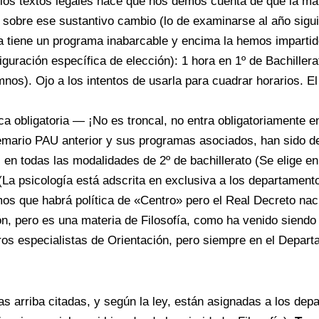
los textos legales hace que nos demos cuenta de que la mat
 sobre ese sustantivo cambio (lo de examinarse al año sigu
tiene un programa inabarcable y encima la hemos imparti
iguración específica de elección): 1 hora en 1º de Bachillerat
os). Ojo a los intentos de usarla para cuadrar horarios. El 
a obligatoria — ¡No es troncal, no entra obligatoriamente en
 temario PAU anterior y sus programas asociados, han sido d
 en todas las modalidades de 2º de bachillerato (Se elige e
). (La psicología está adscrita en exclusiva a los departament
os que habrá política de «Centro» pero el Real Decreto naci
ón, pero es una materia de Filosofía, como ha venido siendo
ros especialistas de Orientación, pero siempre en el Depart
as arriba citadas, y según la ley, están asignadas a los de