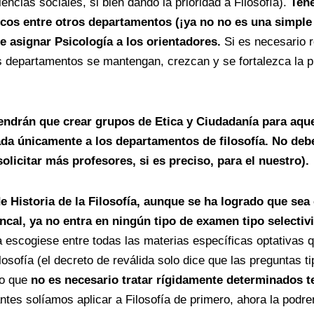
ncias sociales, si bien dando la prioridad a Filosofía).
Tene
icos entre otros departamentos (¡ya no no es una simple a
e asignar Psicología a los orientadores.
Si es necesario 
s departamentos se mantengan, crezcan y se fortalezca la pr
tendrán que crear grupos de Etica y Ciudadanía para aque
nada únicamente a los departamentos de filosofía. No de
olicitar más profesores, si es preciso, para el nuestro).
de Historia de la Filosofía, aunque se ha logrado que se
ncal, ya no entra en ningún tipo de examen tipo selectivi
a escogiese entre todas las materias específicas optativas q
osofía (el decreto de reválida solo dice que las preguntas t
lo que
no es necesario tratar rígidamente determinados
ntes solíamos aplicar a Filosofía de primero, ahora la podrem