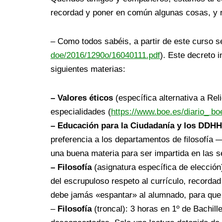
recordad y poner en común algunas cosas, y r
– Como todos sabéis, a partir de este curso se
doe/2016/1290o/16040111.pdf
). Este decreto 
siguientes materias:
– Valores éticos
(específica alternativa a Rel
especialidades (
https://www.boe.es/diario_ b
– Educación para la Ciudadanía y los DDHH
preferencia a los departamentos de filosofía 
una buena materia para ser impartida en las s
– Filosofía
(asignatura específica de elección
del escrupuloso respeto al currículo, recorda
debe jamás «espantar» al alumnado, para que a
–
Filosofía
(troncal): 3 horas en 1º de Bachill