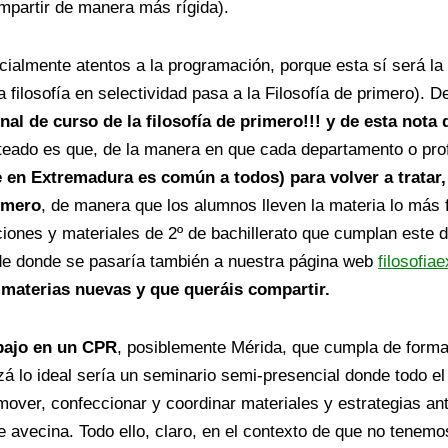
mpartir de manera más rígida).
ialmente atentos a la programación, porque esta sí será la 
la filosofía en selectividad pasa a la Filosofía de primero). 
nal de curso de la filosofía de primero!!! y de esta nota
teado es que, de la manera en que cada departamento o pro
ue en Extremadura es común a todos) para volver a tratar, 
imero
, de manera que los alumnos lleven la materia lo más 
iones y materiales de 2º de bachillerato que cumplan este 
 (de donde se pasaría también a nuestra página web
filosofia
s materias nuevas y que queráis compartir.
bajo en un CPR
, posiblemente Mérida, que cumpla de forma 
á lo ideal sería un seminario semi-presencial donde todo 
mover, confeccionar y coordinar materiales y estrategias ant
 avecina. Todo ello, claro, en el contexto de que no tenemo