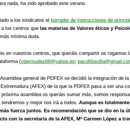
ara nada, ha sido aprobado este verano.
ado a los sindicatos el
borrador de instrucciones de princip
 a los centros que
las materias de Valores éticos y Psico
la más mínima duda.
téis en vuestros centros, que queráis compartir os rogamos 
ataforma (
vbermudez68@yahoo.es
;
pacofilosofia@gmail.co
a Asamblea general de PDFEX se decidió la integración de l
 en Extremadura (AFEX) de la que la PDFEX pasa a ser una 
a próxima asamblea os queráis sumar más, somos responsab
 tendremos y mejor nos irá a todos.
Aunque es totalmente 
más fuerza juntos. Es recomendación que se dio en la ú
cto con la secretaria de la AFEX, Mª Carmen López a tra