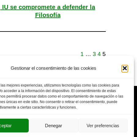
IU se compromete a defender la
Filosofía
1
…
3
4
5
Gestionar el consentimiento de las cookies
 las mejores experiencias, utilizamos tecnologías como las cookies para
o acceder a la información del dispositivo. El consentimiento de estas
 nos permitirá procesar datos como el comportamiento de navegación o las
ones únicas en este sitio. No consentir o retirar el consentimiento, puede
tivamente a ciertas características y funciones.
POLITICA DE PRIVACIDAD
AVISO LEGAL
SUS DATOS SEGUROS
ceptar
Denegar
Ver preferencias