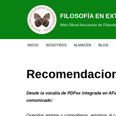
Saltar
FILOSOFÍA EN E
al
Web Oficial Asociación de Filóso
contenido
INICIO
NOSOTROS
ALMACEN
BLOG
Recomendacione
Desde la vocalía de PDFex integrada en AFe
comunicado:
Queridos amigos y compañeros, estamos al c