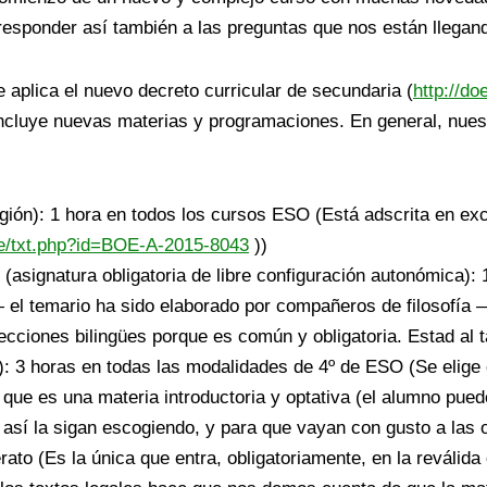
esponder así también a las preguntas que nos están llegand
 aplica el nuevo decreto curricular de secundaria (
http://do
incluye nuevas materias y programaciones. En general, nues
igión): 1 hora en todos los cursos ESO (Está adscrita en excl
oe/txt.php?id=BOE-A-2015-8043
))
(asignatura obligatoria de libre configuración autonómica):
— el temario ha sido elaborado por compañeros de filosofía
ecciones bilingües porque es común y obligatoria. Estad al t
): 3 horas en todas las modalidades de 4º de ESO (Se elige e
d que es una materia introductoria y optativa (el alumno pu
sí la sigan escogiendo, y para que vayan con gusto a las o
erato (Es la única que entra, obligatoriamente, en la reválid