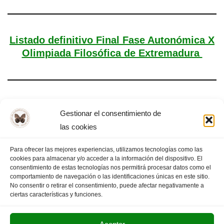
Listado definitivo Final Fase Autonómica X
Olimpiada Filosófica de Extremadura
Final Autonómica de la X OFEX
Gestionar el consentimiento de
las cookies
Para ofrecer las mejores experiencias, utilizamos tecnologías como las
cookies para almacenar y/o acceder a la información del dispositivo. El
«
PÁGINA
1
2
3
4
5
…
PÁGINA
consentimiento de estas tecnologías nos permitirá procesar datos como el
comportamiento de navegación o las identificaciones únicas en este sitio.
ANTERIOR
13
SIGUIENTE
»
No consentir o retirar el consentimiento, puede afectar negativamente a
ciertas características y funciones.