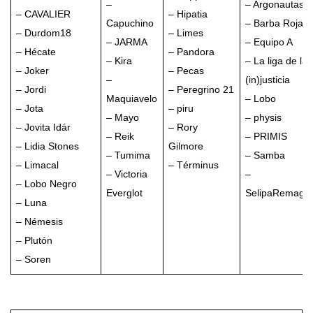
–
– Argonautas
– CAVALIER
– Hipatia
Capuchino
– Barba Roja
– Durdom18
– Limes
– JARMA
– Equipo A
– Hécate
– Pandora
– Kira
– La liga de la
– Joker
– Pecas
–
(in)justicia
– Jordi
– Peregrino 21
Maquiavelo
– Lobo
– Jota
– piru
– Mayo
– physis
– Jovita Idár
– Rory
– Reik
– PRIMIS
– Lidia Stones
Gilmore
– Tumima
– Samba
– Limacal
– Términus
– Victoria
–
– Lobo Negro
Everglot
SelipaRemago
– Luna
– Némesis
– Plutón
– Soren