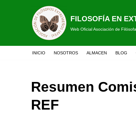
Saltar
FILOSOFÍA EN E
al
Web Oficial Asociación de Filóso
contenido
INICIO
NOSOTROS
ALMACEN
BLOG
Resumen Comisi
REF