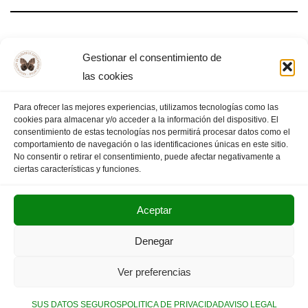
#SalvemoslaFilosofía
Gestionar el consentimiento de
las cookies
Para ofrecer las mejores experiencias, utilizamos tecnologías como las
cookies para almacenar y/o acceder a la información del dispositivo. El
«
PÁGINA
1
2
3
4
PÁGINA
consentimiento de estas tecnologías nos permitirá procesar datos como el
comportamiento de navegación o las identificaciones únicas en este sitio.
ANTERIOR
5
SIGUIENTE
»
No consentir o retirar el consentimiento, puede afectar negativamente a
ciertas características y funciones.
Aceptar
POLITICA DE PRIVACIDAD
AVISO LEGAL
Denegar
SUS DATOS SEGUROS
Ver preferencias
Copyright © 2025. Olimpiada Filosófica Extremadura.
SUS DATOS SEGUROS
POLITICA DE PRIVACIDAD
AVISO LEGAL