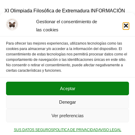
XI Olimpiada Filosófica de Extremadura INFORMACIÓN
GENERAL Cartel de la XI OFEX Díptico de la XI OFEX
Gestionar el consentimiento de
Bases Generales de la XI OFEX DOCUMENTACIÓN
las cookies
Materiales apoyo XI Olimpiada Textos-motor de la
disertación 2024(XI Olimpiada) Ejercicio Dilema XI
Para ofrecer las mejores experiencias, utilizamos tecnologías como las
cookies para almacenar y/o acceder a la información del dispositivo. El
Olimpiada Criterios corrección…
Leer más »
consentimiento de estas tecnologías nos permitirá procesar datos como el
comportamiento de navegación o las identificaciones únicas en este sitio.
No consentir o retirar el consentimiento, puede afectar negativamente a
ciertas características y funciones.
Aceptar
POLITICA DE PRIVACIDAD
AVISO LEGAL
Denegar
SUS DATOS SEGUROS
Ver preferencias
Copyright © 2025. Olimpiada Filosófica Extremadura.
SUS DATOS SEGUROS
POLITICA DE PRIVACIDAD
AVISO LEGAL
Neve
| Funciona gracias a
WordPress