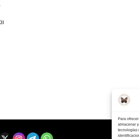
S
II
Para ofrecer
almacenar y/
tecnologías
identificaci