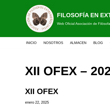
Saltar
FILOSOFÍA EN E
al
Web Oficial Asociación de Filóso
contenido
INICIO
NOSOTROS
ALMACEN
BLOG
XII OFEX – 20
XII OFEX
enero 22, 2025