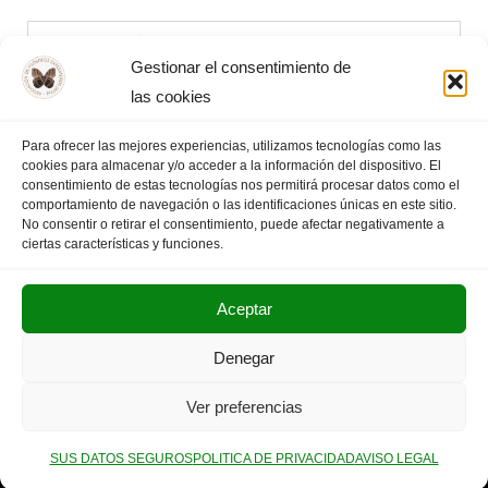
Información
Gestionar el consentimiento de
las cookies
Cartel X Olimpiada (pdf)
Para ofrecer las mejores experiencias, utilizamos tecnologías como las
cookies para almacenar y/o acceder a la información del dispositivo. El
consentimiento de estas tecnologías nos permitirá procesar datos como el
Documentos
comportamiento de navegación o las identificaciones únicas en este sitio.
No consentir o retirar el consentimiento, puede afectar negativamente a
ciertas características y funciones.
Aceptar
POLITICA DE PRIVACIDAD
AVISO LEGAL
Denegar
SUS DATOS SEGUROS
Ver preferencias
Copyright © 2025. Olimpiada Filosófica Extremadura.
SUS DATOS SEGUROS
POLITICA DE PRIVACIDAD
AVISO LEGAL
Neve
| Funciona gracias a
WordPress