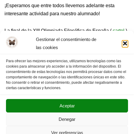
¡Esperamos que entre todos llevemos adelante esta
interesante actividad para nuestro alumnado!
La final de la XIII Olimpiada Filosófica de España (
cartel
)
se celebrará en Ciudad Real, durante los días 17-19 de
Gestionar el consentimiento de
Abril de 2026.
las cookies
Para ofrecer las mejores experiencias, utilizamos tecnologías como las
Como siempre, cualquier duda, sugerencia o comentario,
cookies para almacenar y/o acceder a la información del dispositivo. El
escribirnos al correo (
olimpiada@filosofiaextremadura.es
)
consentimiento de estas tecnologías nos permitirá procesar datos como el
comportamiento de navegación o las identificaciones únicas en este sitio.
No consentir o retirar el consentimiento, puede afectar negativamente a
ciertas características y funciones.
Aceptar
POLITICA DE PRIVACIDAD
AVISO LEGAL
Denegar
SUS DATOS SEGUROS
Ver preferencias