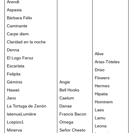
Arendt
Aspasia
Bárbara Félix
Caminante
Carpe diem
Claridad en la noche
Denna
Alive
El Logo Feroz
Arias-Tóteles
Escarlata
Driso
Felipita
Flowers
Géminis
Angie
Hermes
Hawaii
Bell Hooks
Hipatia
Jano
Caelum
Hominem
La Tortuga de Zenón
Danae
Laes
latenueLumière
Francis Bacon
Lamu
Lcepizo1
Omega
Leona
Minerva
Señor Cheeto