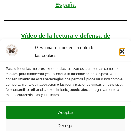
España
Vídeo de la lectura y defensa de
disertaciones
Gestionar el consentimiento de
las cookies
Para ofrecer las mejores experiencias, utilizamos tecnologías como las
cookies para almacenar y/o acceder a la información del dispositivo. El
«
PÁGINA
1
…
10
11
PÁGINA
consentimiento de estas tecnologías nos permitirá procesar datos como el
comportamiento de navegación o las identificaciones únicas en este sitio.
ANTERIOR
12
13
SIGUIENTE
»
No consentir o retirar el consentimiento, puede afectar negativamente a
ciertas características y funciones.
Aceptar
POLITICA DE PRIVACIDAD
AVISO LEGAL
Denegar