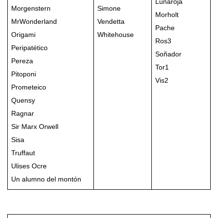
Lunaroja
Morgenstern
Simone
Morholt
MrWonderland
Vendetta
Pache
Origami
Whitehouse
Ros3
Peripatético
Soñador
Pereza
Tor1
Pitoponi
Vis2
Prometeico
Quensy
Ragnar
Sir Marx Orwell
Sisa
Truffaut
Ulises Ocre
Un alumno del montón