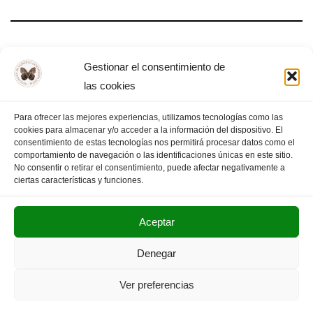
Día Mundial de la Filosofía – Almendralejo,
Gestionar el consentimiento de
2025
las cookies
Para ofrecer las mejores experiencias, utilizamos tecnologías como las
cookies para almacenar y/o acceder a la información del dispositivo. El
consentimiento de estas tecnologías nos permitirá procesar datos como el
comportamiento de navegación o las identificaciones únicas en este sitio.
1
2
3
…
13
PÁGINA SIGUIENTE
»
No consentir o retirar el consentimiento, puede afectar negativamente a
ciertas características y funciones.
Aceptar
POLITICA DE PRIVACIDAD
AVISO LEGAL
Denegar
SUS DATOS SEGUROS
Ver preferencias
Copyright © 2025. Olimpiada Filosófica Extremadura.