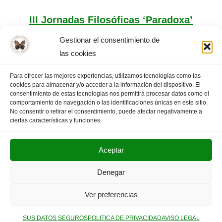
III Jornadas Filosóficas ‘Paradoxa’
«Ilustración y Romanticismo»
Gestionar el consentimiento de
las cookies
Para ofrecer las mejores experiencias, utilizamos tecnologías como las
cookies para almacenar y/o acceder a la información del dispositivo. El
«
PÁGINA
1
2
PÁGINA SIGUIENTE
consentimiento de estas tecnologías nos permitirá procesar datos como el
comportamiento de navegación o las identificaciones únicas en este sitio.
ANTERIOR
3
»
No consentir o retirar el consentimiento, puede afectar negativamente a
ciertas características y funciones.
Aceptar
POLITICA DE PRIVACIDAD
AVISO LEGAL
Denegar
SUS DATOS SEGUROS
Ver preferencias
Copyright © 2025. Olimpiada Filosófica Extremadura.
SUS DATOS SEGUROS
POLITICA DE PRIVACIDAD
AVISO LEGAL
Neve
| Funciona gracias a
WordPress