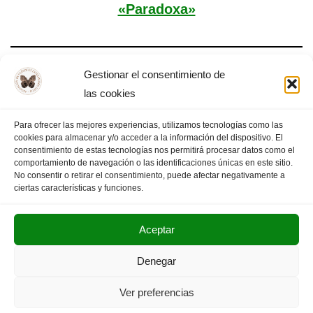
«Paradoxa»
Gestionar el consentimiento de
Tema XII Jornadas Filosóficas «Paradoxa»
las cookies
Para ofrecer las mejores experiencias, utilizamos tecnologías como las
cookies para almacenar y/o acceder a la información del dispositivo. El
consentimiento de estas tecnologías nos permitirá procesar datos como el
comportamiento de navegación o las identificaciones únicas en este sitio.
1
2
3
PÁGINA SIGUIENTE
»
No consentir o retirar el consentimiento, puede afectar negativamente a
ciertas características y funciones.
Aceptar
POLITICA DE PRIVACIDAD
AVISO LEGAL
Denegar
SUS DATOS SEGUROS
Ver preferencias
Copyright © 2025. Olimpiada Filosófica Extremadura.